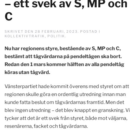
– ett svek av S, MP och
C
SKRIVET DEN
28 FEBRUARI, 2023
. POSTAD I
KOLLEKTIVTRAFIK
,
POLITIK
.
Nu har regionens styre, bestående av S, MP och C,
bestämt att tågvärdarna på pendeltågen ska bort.
Redan den 1 mars kommer hälften av alla pendeltåg
köras utan tågvärd.
Vänsterpartiet hade kommit överens med styret om att
regionen skulle göra en ordentlig utredning innan man
kunde fatta beslut om tågvärdarnas framtid. Men det
blev ingen utredning – det blev knappt en granskning. Vi
tycker att det är ett svek från styret, både mot väljarna,
resenärerna, facket och tågvärdarna.