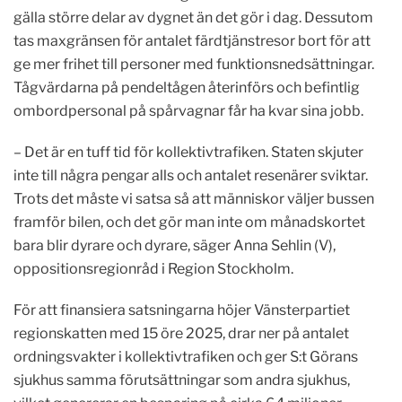
gälla större delar av dygnet än det gör i dag. Dessutom
tas maxgränsen för antalet färdtjänstresor bort för att
ge mer frihet till personer med funktionsnedsättningar.
Tågvärdarna på pendeltågen återinförs och befintlig
ombordpersonal på spårvagnar får ha kvar sina jobb.
– Det är en tuff tid för kollektivtrafiken. Staten skjuter
inte till några pengar alls och antalet resenärer sviktar.
Trots det måste vi satsa så att människor väljer bussen
framför bilen, och det gör man inte om månadskortet
bara blir dyrare och dyrare, säger Anna Sehlin (V),
oppositionsregionråd i Region Stockholm.
För att finansiera satsningarna höjer Vänsterpartiet
regionskatten med 15 öre 2025, drar ner på antalet
ordningsvakter i kollektivtrafiken och ger S:t Görans
sjukhus samma förutsättningar som andra sjukhus,