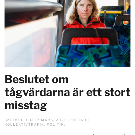
Beslutet om
tågvärdarna är ett stort
misstag
SKRIVET DEN
27 MARS, 2023
. POSTAD I
KOLLEKTIVTRAFIK
,
POLITIK
.