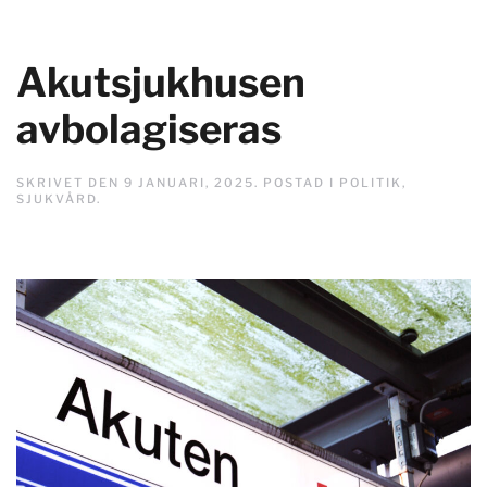
Akutsjukhusen
avbolagiseras
SKRIVET DEN
9 JANUARI, 2025
. POSTAD I
POLITIK
,
SJUKVÅRD
.