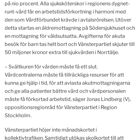
på nio procent. Alla sjuksköterskor i regionens dygnet-
runt-vård får en arbetstidsförkortning i harmoni med
den som Vårdförbundet krävde i avtalsrörelsen. Utöver
detta startas en äldremottagning på Södersjukhuset och
en mottagning för våldsutsatta. Avgifterna för akuta
besök för barn tas helt bort och Vänsterpartiet skjuter till
50 miljoner kronor extra till sjukvården i Norrtälje.
– Svältkuren för vården måste få ett slut.
Vårdcentralerna måste få tillräckliga resurser för att
kunna ge hjälp i tid, för att avlasta akutmottagningarna
och ge alla patienter bättre vård och vårdpersonalen
måste få förkortad arbetstid, säger Jonas Lindberg (V),
oppositionsregionråd för Vänsterpartiet i Region
Stockholm.
Vänsterpartiet höjer inte månadskortet i
kollektivtrafiken. Samtidigt utökas skolkortet till att