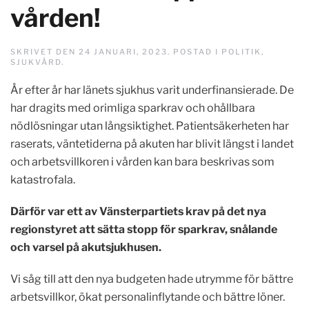
vården!
SKRIVET DEN
24 JANUARI, 2023
. POSTAD I
POLITIK
,
SJUKVÅRD
.
År efter år har länets sjukhus varit underfinansierade. De
har dragits med orimliga sparkrav och ohållbara
nödlösningar utan långsiktighet. Patientsäkerheten har
raserats, väntetiderna på akuten har blivit längst i landet
och arbetsvillkoren i vården kan bara beskrivas som
katastrofala.
Därför var ett av Vänsterpartiets krav på det nya
regionstyret att sätta stopp för sparkrav, snålande
och varsel på akutsjukhusen.
Vi såg till att den nya budgeten hade utrymme för bättre
arbetsvillkor, ökat personalinflytande och bättre löner.