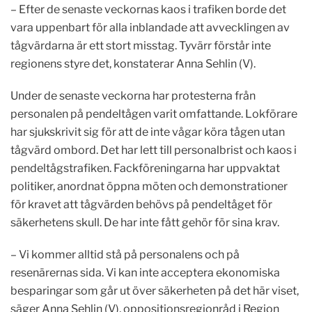
– Efter de senaste veckornas kaos i trafiken borde det
vara uppenbart för alla inblandade att avvecklingen av
tågvärdarna är ett stort misstag. Tyvärr förstår inte
regionens styre det, konstaterar Anna Sehlin (V).
Under de senaste veckorna har protesterna från
personalen på pendeltågen varit omfattande. Lokförare
har sjukskrivit sig för att de inte vågar köra tågen utan
tågvärd ombord. Det har lett till personalbrist och kaos i
pendeltågstrafiken. Fackföreningarna har uppvaktat
politiker, anordnat öppna möten och demonstrationer
för kravet att tågvärden behövs på pendeltåget för
säkerhetens skull. De har inte fått gehör för sina krav.
– Vi kommer alltid stå på personalens och på
resenärernas sida. Vi kan inte acceptera ekonomiska
besparingar som går ut över säkerheten på det här viset,
säger Anna Sehlin (V), oppositionsregionråd i Region