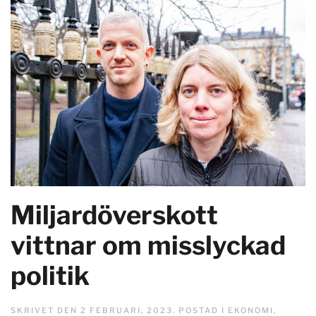
Miljardöverskott
vittnar om misslyckad
politik
SKRIVET DEN
2 FEBRUARI, 2023
. POSTAD I
EKONOMI
,