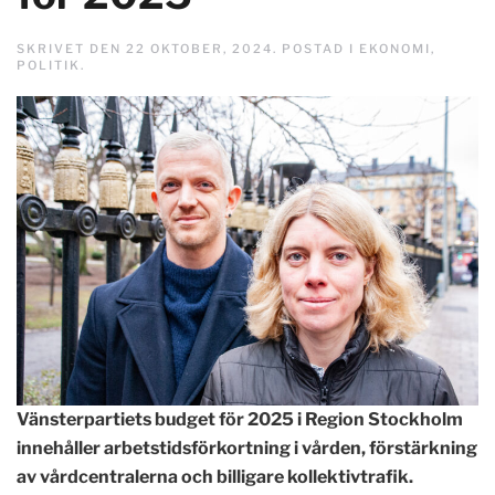
SKRIVET DEN
22 OKTOBER, 2024
. POSTAD I
EKONOMI
,
POLITIK
.
Vänsterpartiets budget för 2025 i Region Stockholm
innehåller arbetstidsförkortning i vården, förstärkning
av vårdcentralerna och billigare kollektivtrafik.