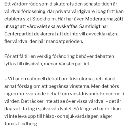
Ett vårdområde som diskuterats den senaste tiden är
vårdval förlossning, där privata vårdgivare i dag fritt kan
etablera sig i Stockholm. Här har även
Moderaterna gått
ut sagt att vårdvalet ska avskaffas
. Samtidigt har
Centerpartiet deklarerat att de inte vill avveckla
några
fler vårdval den här mandatperioden.
.
För att få till en verklig förändring behöver debatten
lyftas till riksnivån, menar Vänsterpartiet.
.
– Vi har en nationell debatt om friskolorna, och bland
annat förslag om att begränsa vinsterna. Men det hörs
ingen motsvarande debatt om vinstdrivande koncerner i
vården. Det räcker inte att se över vissa vårdval – det är
dags att ta tag i själva vårdvalet. Så länge vi har det kan
vi inte leva upp till hälso- och sjukvårdslagen, säger
Jonas Lindberg.