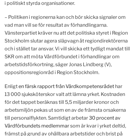
i politiskt styrda organisationer.
– Politiken i regionerna kan och bör skicka signaler om
vad man vill se för resultat av förhandlingarna.
Vänsterpartiet kräver nu att det politiska styret i Region
Stockholm slutar agera släpvagn åt regiondirektörerna
och i stället tar ansvar. Vi vill skicka ett tydligt mandat till
SKR om att möta Vårdförbundet i förhandlingar om
arbetstidsförkortning, säger Jonas Lindberg (V),
oppositionsregionråd i Region Stockholm.
Enligt
en färsk rapport från Vårdkompetensrådet
har
13 000 sjuksköterskor valt att lämna yrket. Kostnaden
för det tappet beräknas till 5,5 miljarder kronor och
arbetsmiljön pekas ut som en av de främsta orsakerna
till personalflykten. Samtidigt arbetar
30 procent av
Vårdförbundets medlemmar
som är kvar i yrket deltid,
främst på grund av ohållbara arbetstider och brist på