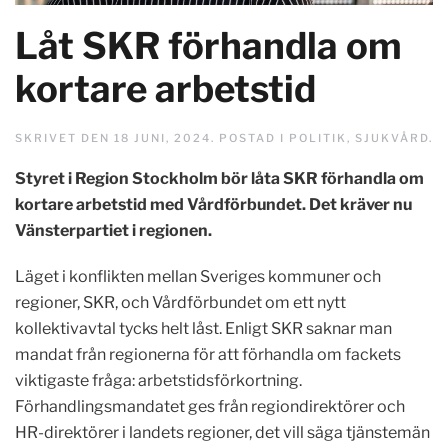
Låt SKR förhandla om
kortare arbetstid
SKRIVET DEN
18 JUNI, 2024
. POSTAD I
POLITIK
,
SJUKVÅRD
.
Styret i Region Stockholm bör låta SKR förhandla om
kortare arbetstid med Vårdförbundet. Det kräver nu
Vänsterpartiet i regionen.
Läget i konflikten mellan Sveriges kommuner och
regioner, SKR, och Vårdförbundet om ett nytt
kollektivavtal tycks helt låst. Enligt SKR saknar man
mandat från regionerna för att förhandla om fackets
viktigaste fråga: arbetstidsförkortning.
Förhandlingsmandatet ges från regiondirektörer och
HR-direktörer i landets regioner, det vill säga tjänstemän